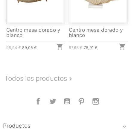
Centro mesa dorado y
Centro mesa dorado y
blanco
blanco


98,94 €
89,05 €
87,68 €
78,91 €
Todos los productos

Facebook
Twitter
YouTube
Pinterest
Instagram
Productos
