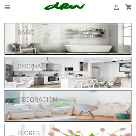



BAÑO
COCINA
DECORACIÓN
FLORES