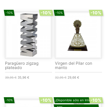
-10%
-10%
-10%
-10%
Paragüero zigzag
Virgen del Pilar con
plateado
manto
39,95 €
35,96 €
32,95 €
29,66 €
-10%
-10%
-10%
¡Disponible sólo en Internet!