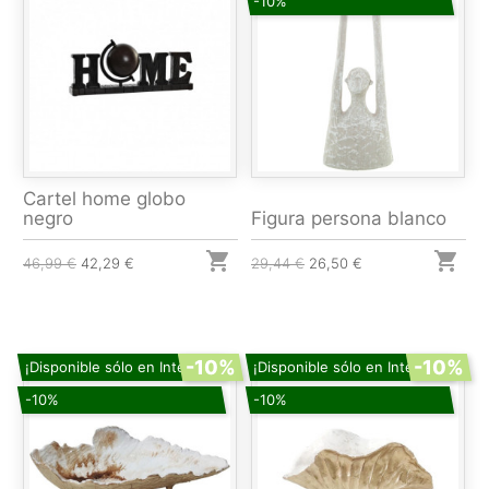
-10%
Cartel home globo
negro
Figura persona blanco


46,99 €
42,29 €
29,44 €
26,50 €
-10%
-10%
¡Disponible sólo en Internet!
¡Disponible sólo en Internet!
-10%
-10%