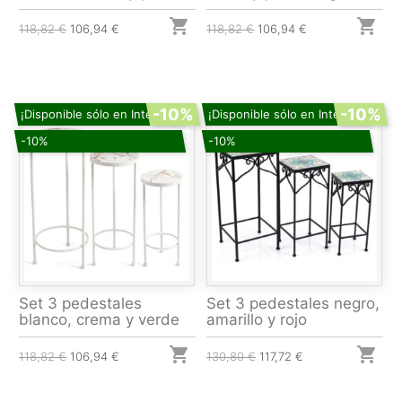


118,82 €
106,94 €
118,82 €
106,94 €
-10%
-10%
¡Disponible sólo en Internet!
¡Disponible sólo en Internet!
-10%
-10%
Set 3 pedestales
Set 3 pedestales negro,
blanco, crema y verde
amarillo y rojo


118,82 €
106,94 €
130,80 €
117,72 €