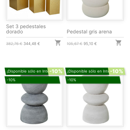
Set 3 pedestales
dorado
Pedestal gris arena


382,76 €
344,48 €
105,67 €
95,10 €
-10%
-10%
¡Disponible sólo en Internet!
¡Disponible sólo en Internet!
-10%
-10%