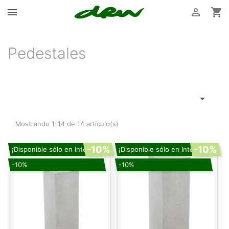



Pedestales

Mostrando 1-14 de 14 artículo(s)
-10%
-10%
¡Disponible sólo en Internet!
¡Disponible sólo en Internet!
-10%
-10%