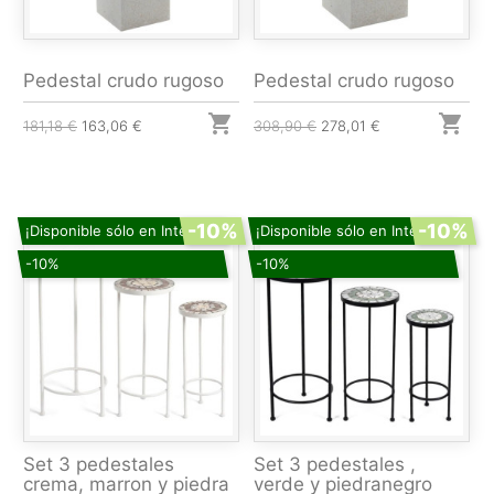
Pedestal crudo rugoso
Pedestal crudo rugoso


181,18 €
163,06 €
308,90 €
278,01 €
-10%
-10%
¡Disponible sólo en Internet!
¡Disponible sólo en Internet!
-10%
-10%
Set 3 pedestales
Set 3 pedestales ,
crema, marron y piedra
verde y piedranegro