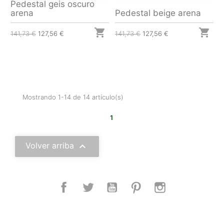
Pedestal geis oscuro
arena
Pedestal beige arena


141,73 €
127,56 €
141,73 €
127,56 €
Mostrando 1-14 de 14 artículo(s)
1

Volver arriba
Facebook
Twitter
YouTube
Pinterest
Instagram