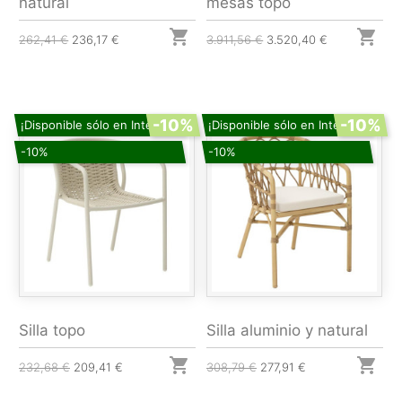
natural
mesas topo


262,41 €
236,17 €
3.911,56 €
3.520,40 €
-10%
-10%
¡Disponible sólo en Internet!
¡Disponible sólo en Internet!
-10%
-10%
Silla topo
Silla aluminio y natural


232,68 €
209,41 €
308,79 €
277,91 €