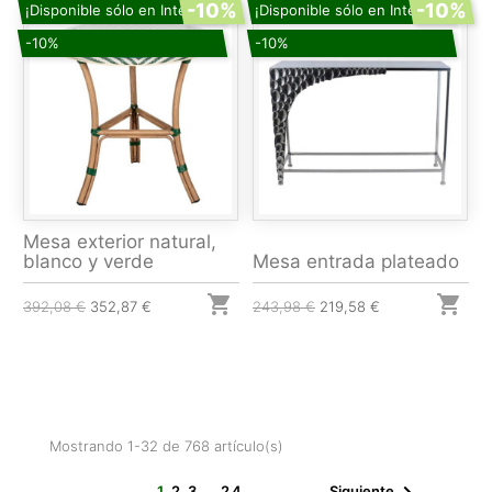
-10%
-10%
¡Disponible sólo en Internet!
¡Disponible sólo en Internet!
-10%
-10%
Mesa exterior natural,
blanco y verde
Mesa entrada plateado


392,08 €
352,87 €
243,98 €
219,58 €
Mostrando 1-32 de 768 artículo(s)
1
2
3
…
24
Siguiente