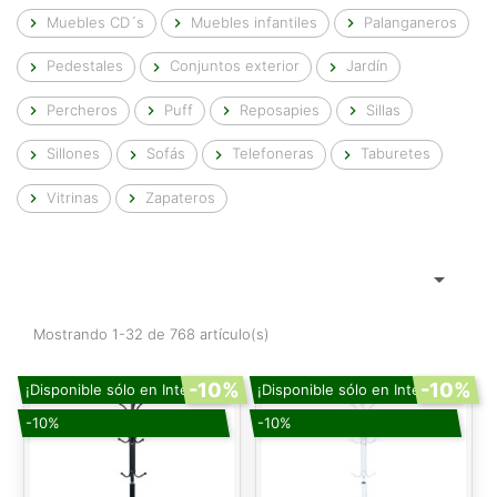
Muebles CD´s
Muebles infantiles
Palanganeros



Pedestales
Conjuntos exterior
Jardín



Percheros
Puff
Reposapies
Sillas




Sillones
Sofás
Telefoneras
Taburetes




Vitrinas
Zapateros



Mostrando 1-32 de 768 artículo(s)
-10%
-10%
¡Disponible sólo en Internet!
¡Disponible sólo en Internet!
-10%
-10%