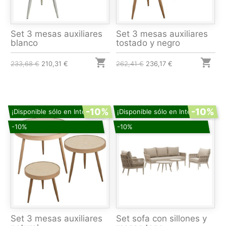
Set 3 mesas auxiliares
Set 3 mesas auxiliares
blanco
tostado y negro


233,68 €
210,31 €
262,41 €
236,17 €
-10%
-10%
¡Disponible sólo en Internet!
¡Disponible sólo en Internet!
-10%
-10%
Set 3 mesas auxiliares
Set sofa con sillones y