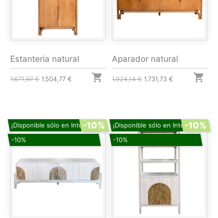
Estanteria natural
Aparador natural


1.671,97 €
1.504,77 €
1.924,14 €
1.731,73 €
-10%
-10%
¡Disponible sólo en Internet!
¡Disponible sólo en Internet!
-10%
-10%