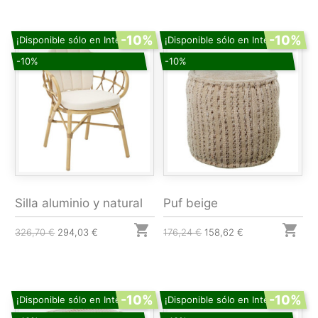
-10%
-10%
¡Disponible sólo en Internet!
¡Disponible sólo en Internet!
-10%
-10%
Silla aluminio y natural
Puf beige


326,70 €
294,03 €
176,24 €
158,62 €
-10%
-10%
¡Disponible sólo en Internet!
¡Disponible sólo en Internet!