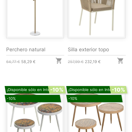
Perchero natural
Silla exterior topo


64,77 €
58,29 €
257,99 €
232,19 €
-10%
-10%
¡Disponible sólo en Internet!
¡Disponible sólo en Internet!
-10%
-10%