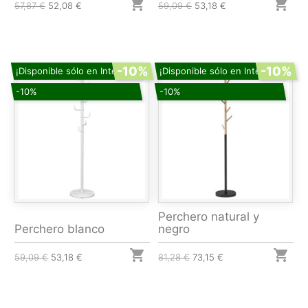


57,87 €
52,08 €
59,09 €
53,18 €
-10%
-10%
¡Disponible sólo en Internet!
¡Disponible sólo en Internet!
-10%
-10%
Perchero natural y
Perchero blanco
negro


59,09 €
53,18 €
81,28 €
73,15 €