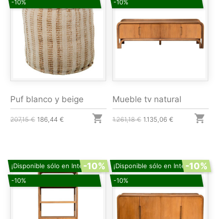
-10%
-10%
Puf blanco y beige
Mueble tv natural


207,15 €
186,44 €
1.261,18 €
1.135,06 €
-10%
-10%
¡Disponible sólo en Internet!
¡Disponible sólo en Internet!
-10%
-10%