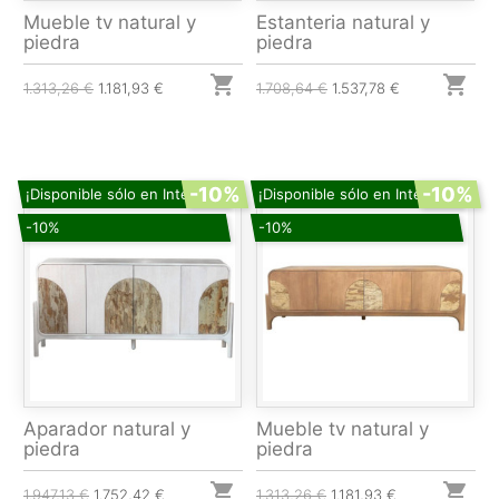
Mueble tv natural y
Estanteria natural y
piedra
piedra


1.313,26 €
1.181,93 €
1.708,64 €
1.537,78 €
-10%
-10%
¡Disponible sólo en Internet!
¡Disponible sólo en Internet!
-10%
-10%
Aparador natural y
Mueble tv natural y
piedra
piedra


1.947,13 €
1.752,42 €
1.313,26 €
1.181,93 €