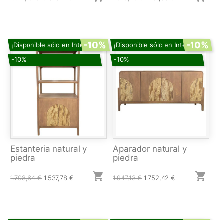
-10%
-10%
¡Disponible sólo en Internet!
¡Disponible sólo en Internet!
-10%
-10%
Estanteria natural y
Aparador natural y
piedra
piedra


1.708,64 €
1.537,78 €
1.947,13 €
1.752,42 €