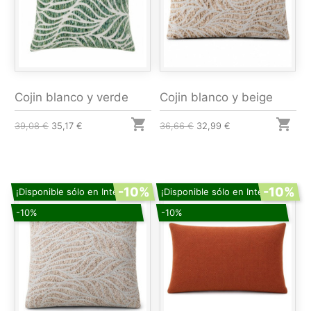
Cojin blanco y verde
Cojin blanco y beige


39,08 €
35,17 €
36,66 €
32,99 €
-10%
-10%
¡Disponible sólo en Internet!
¡Disponible sólo en Internet!
-10%
-10%