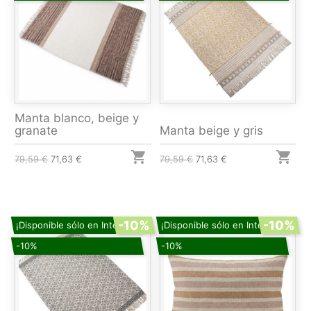
Manta blanco, beige y
granate
Manta beige y gris


79,59 €
71,63 €
79,59 €
71,63 €
-10%
-10%
¡Disponible sólo en Internet!
¡Disponible sólo en Internet!
-10%
-10%