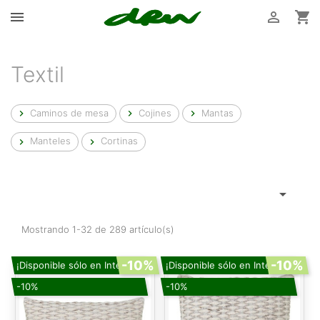



Textil
Caminos de mesa
Cojines
Mantas



Manteles
Cortinas



Mostrando 1-32 de 289 artículo(s)
-10%
-10%
¡Disponible sólo en Internet!
¡Disponible sólo en Internet!
-10%
-10%