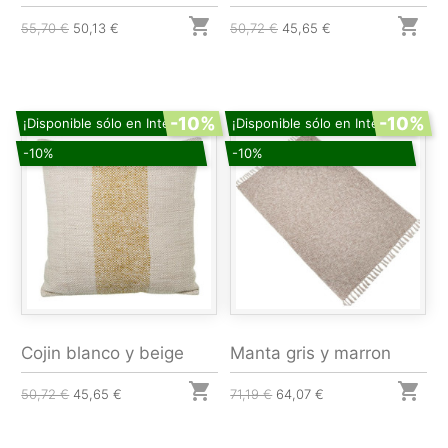


55,70 €
50,13 €
50,72 €
45,65 €
-10%
-10%
¡Disponible sólo en Internet!
¡Disponible sólo en Internet!
-10%
-10%
Cojin blanco y beige
Manta gris y marron


50,72 €
45,65 €
71,19 €
64,07 €