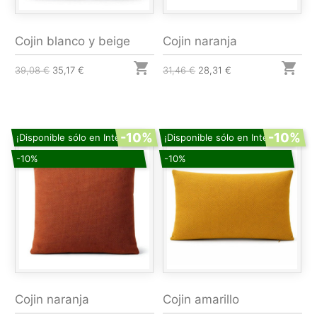
Cojin blanco y beige
Cojin naranja


39,08 €
35,17 €
31,46 €
28,31 €
-10%
-10%
¡Disponible sólo en Internet!
¡Disponible sólo en Internet!
-10%
-10%
Cojin naranja
Cojin amarillo