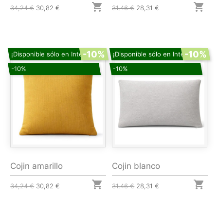


34,24 €
30,82 €
31,46 €
28,31 €
-10%
-10%
¡Disponible sólo en Internet!
¡Disponible sólo en Internet!
-10%
-10%
Cojin amarillo
Cojin blanco


34,24 €
30,82 €
31,46 €
28,31 €