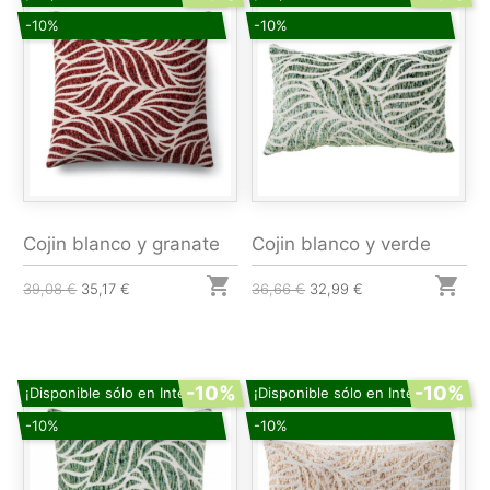
-10%
-10%
Cojin blanco y granate
Cojin blanco y verde


39,08 €
35,17 €
36,66 €
32,99 €
-10%
-10%
¡Disponible sólo en Internet!
¡Disponible sólo en Internet!
-10%
-10%