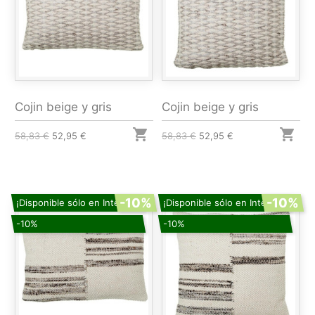
Cojin beige y gris
Cojin beige y gris


58,83 €
52,95 €
58,83 €
52,95 €
-10%
-10%
¡Disponible sólo en Internet!
¡Disponible sólo en Internet!
-10%
-10%