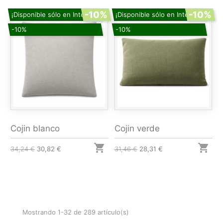
-10%
-10%
¡Disponible sólo en Internet!
¡Disponible sólo en Internet!
-10%
-10%
Cojin blanco
Cojin verde


34,24 €
30,82 €
31,46 €
28,31 €
Mostrando 1-32 de 289 artículo(s)