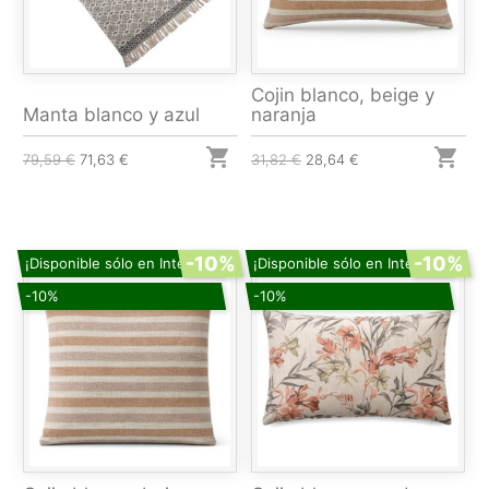
Cojin blanco, beige y
Manta blanco y azul
naranja


79,59 €
71,63 €
31,82 €
28,64 €
-10%
-10%
¡Disponible sólo en Internet!
¡Disponible sólo en Internet!
-10%
-10%