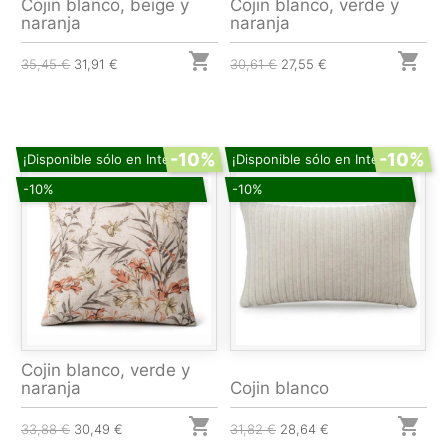
Cojin blanco, beige y
Cojin blanco, verde y
naranja
naranja


35,45 €
31,91 €
30,61 €
27,55 €
-10%
-10%
¡Disponible sólo en Internet!
¡Disponible sólo en Internet!
-10%
-10%
Cojin blanco, verde y
naranja
Cojin blanco


33,88 €
30,49 €
31,82 €
28,64 €