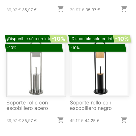


39,97 €
35,97 €
39,97 €
35,97 €
-10%
-10%
¡Disponible sólo en Internet!
¡Disponible sólo en Internet!
-10%
-10%
Soporte rollo con
Soporte rollo con
escobillero acero
escobillero negro


39,97 €
35,97 €
49,17 €
44,25 €