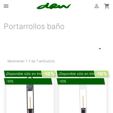



Portarrollos baño

Mostrando 1-7 de 7 artículo(s)
-10%
-10%
¡Disponible sólo en Internet!
¡Disponible sólo en Internet!
-10%
-10%