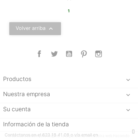
1

Volver arriba
Facebook
Twitter
YouTube
Pinterest
Instagram
Productos

Nuestra empresa

Su cuenta

Información de la tienda
Contáctanos en el 623 18 41 08 o vía email en
Usamos cookies para mejorar la experiencia en nuestra web.Haciendo