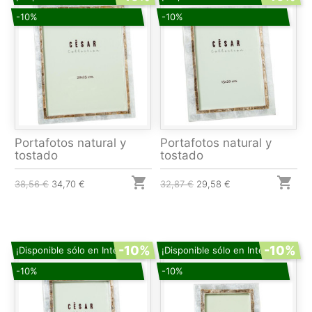
-10%
-10%
Portafotos natural y
Portafotos natural y
tostado
tostado


38,56 €
34,70 €
32,87 €
29,58 €
-10%
-10%
¡Disponible sólo en Internet!
¡Disponible sólo en Internet!
-10%
-10%