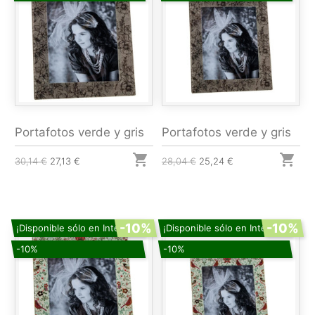
Portafotos verde y gris
Portafotos verde y gris


30,14 €
27,13 €
28,04 €
25,24 €
-10%
-10%
¡Disponible sólo en Internet!
¡Disponible sólo en Internet!
-10%
-10%