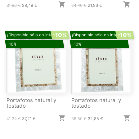


31,66 €
28,49 €
24,40 €
21,96 €
-10%
-10%
¡Disponible sólo en Internet!
¡Disponible sólo en Internet!
-10%
-10%
Portafotos natural y
Portafotos natural y
tostado
tostado


41,34 €
37,21 €
36,50 €
32,85 €