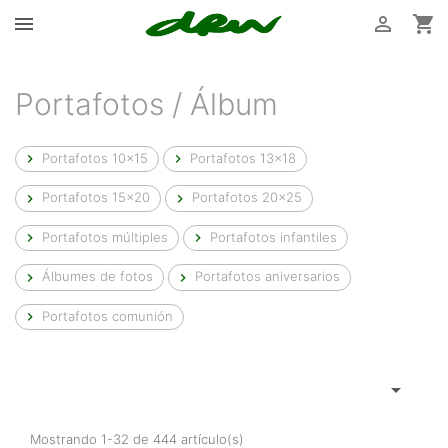



Portafotos / Álbum
Portafotos 10x15
Portafotos 13x18


Portafotos 15x20
Portafotos 20x25


Portafotos múltiples
Portafotos infantiles


Álbumes de fotos
Portafotos aniversarios


Portafotos comunión


Mostrando 1-32 de 444 artículo(s)