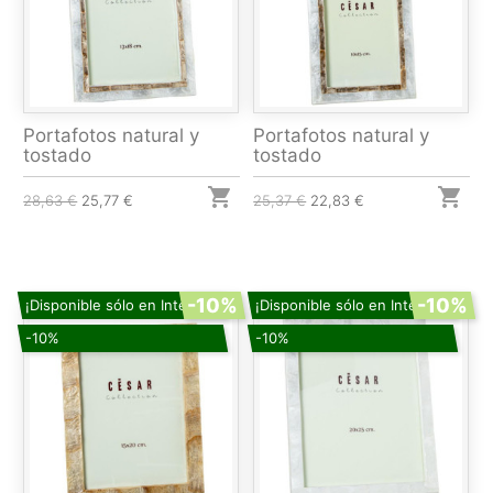
Portafotos natural y
Portafotos natural y
tostado
tostado


28,63 €
25,77 €
25,37 €
22,83 €
-10%
-10%
¡Disponible sólo en Internet!
¡Disponible sólo en Internet!
-10%
-10%