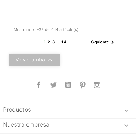
Mostrando 1-32 de 444 artículo(s)

1
2
3
…
14
Siguiente

Volver arriba
Facebook
Twitter
YouTube
Pinterest
Instagram
Productos

Nuestra empresa
