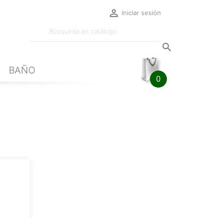

Iniciar sesión

BAÑO
0