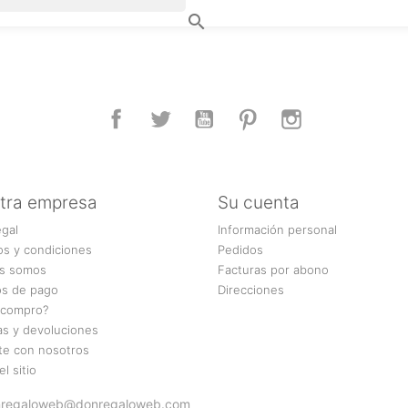

Facebook
Twitter
YouTube
Pinterest
Instagram
tra empresa
Su cuenta
egal
Información personal
os y condiciones
Pedidos
s somos
Facturas por abono
s de pago
Direcciones
compro?
as y devoluciones
te con nosotros
l sitio
 donregaloweb@donregaloweb.com