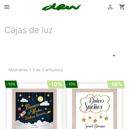



Cajas de luz

Mostrando 1-3 de 3 artículo(s)
-10%
-10%
-10%
-10%