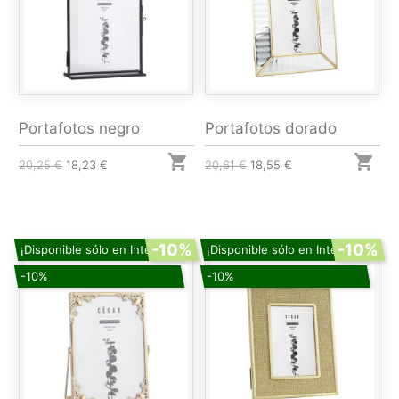
Portafotos negro
Portafotos dorado


20,25 €
18,23 €
20,61 €
18,55 €
-10%
-10%
¡Disponible sólo en Internet!
¡Disponible sólo en Internet!
-10%
-10%