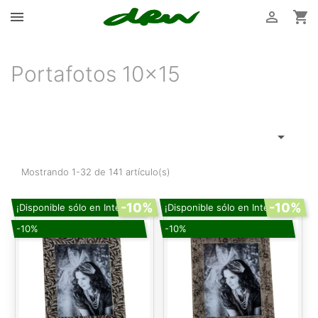



Portafotos 10x15

Mostrando 1-32 de 141 artículo(s)
-10%
-10%
¡Disponible sólo en Internet!
¡Disponible sólo en Internet!
-10%
-10%