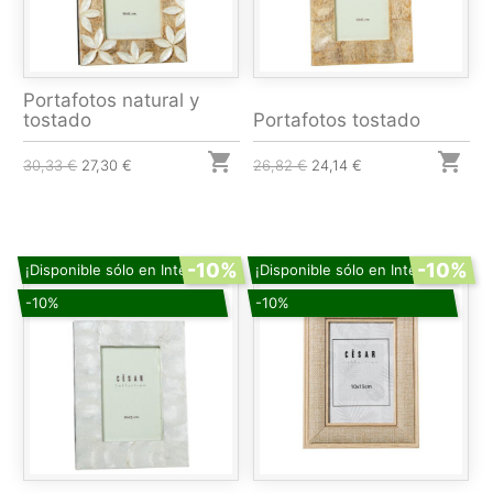
Portafotos natural y
tostado
Portafotos tostado


30,33 €
27,30 €
26,82 €
24,14 €
-10%
-10%
¡Disponible sólo en Internet!
¡Disponible sólo en Internet!
-10%
-10%