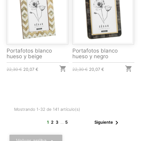
Portafotos blanco
Portafotos blanco
hueso y beige
hueso y negro


22,30 €
20,07 €
22,30 €
20,07 €
Mostrando 1-32 de 141 artículo(s)

1
2
3
…
5
Siguiente
Volver arriba