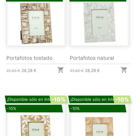
Portafotos tostado
Portafotos natural


31,42 €
28,28 €
31,42 €
28,28 €
-10%
-10%
¡Disponible sólo en Internet!
¡Disponible sólo en Internet!
-10%
-10%