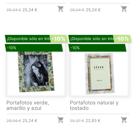


28,04 €
25,24 €
28,04 €
25,24 €
-10%
-10%
¡Disponible sólo en Internet!
¡Disponible sólo en Internet!
-10%
-10%
Portafotos verde,
Portafotos natural y
amarillo y azul
tostado


28,04 €
25,24 €
25,37 €
22,83 €