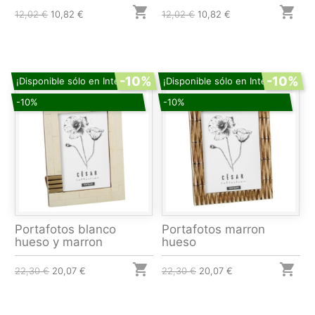


12,02 €
10,82 €
12,02 €
10,82 €
-10%
-10%
¡Disponible sólo en Internet!
¡Disponible sólo en Internet!
-10%
-10%
Portafotos blanco
Portafotos marron
hueso y marron
hueso


22,30 €
20,07 €
22,30 €
20,07 €