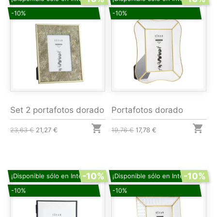
-10%
-10%
Set 2 portafotos dorado
Portafotos dorado


23,63 €
21,27 €
19,76 €
17,78 €
-10%
-10%
¡Disponible sólo en Internet!
¡Disponible sólo en Internet!
-10%
-10%