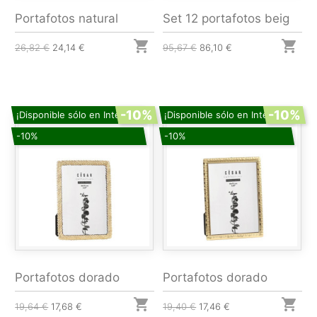
Portafotos natural
Set 12 portafotos beig


26,82 €
24,14 €
95,67 €
86,10 €
-10%
-10%
¡Disponible sólo en Internet!
¡Disponible sólo en Internet!
-10%
-10%
Portafotos dorado
Portafotos dorado


19,64 €
17,68 €
19,40 €
17,46 €