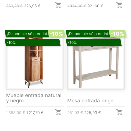


363,28 €
326,95 €
1.024,00 €
921,60 €
-10%
-10%
¡Disponible sólo en Internet!
¡Disponible sólo en Internet!
-10%
-10%
Mueble entrada natural
y negro
Mesa entrada brige


1.353,00 €
1.217,70 €
251,03 €
225,93 €