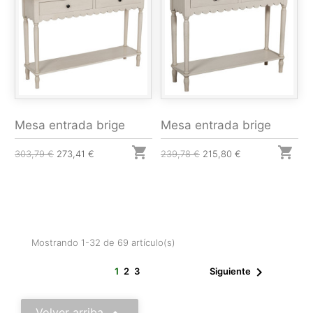
Mesa entrada brige
Mesa entrada brige


303,79 €
273,41 €
239,78 €
215,80 €
Mostrando 1-32 de 69 artículo(s)

1
2
3
Siguiente
Volver arriba