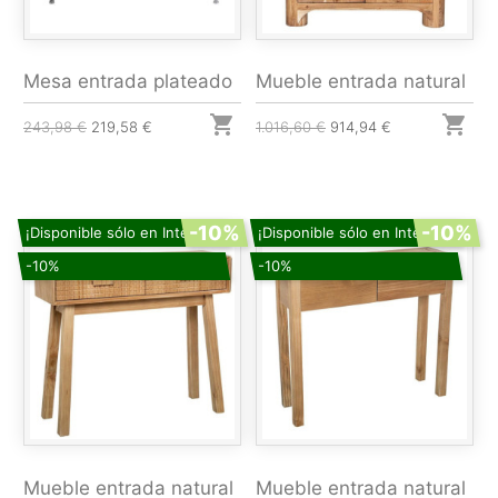
Mesa entrada plateado
Mueble entrada natural


243,98 €
219,58 €
1.016,60 €
914,94 €
-10%
-10%
¡Disponible sólo en Internet!
¡Disponible sólo en Internet!
-10%
-10%
Mueble entrada natural
Mueble entrada natural