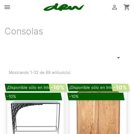



Consolas

Mostrando 1-32 de 69 artículo(s)
-10%
-10%
¡Disponible sólo en Internet!
¡Disponible sólo en Internet!
-10%
-10%