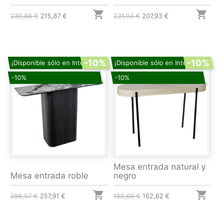


239,86 €
215,87 €
231,03 €
207,93 €
-10%
-10%
¡Disponible sólo en Internet!
¡Disponible sólo en Internet!
-10%
-10%
Mesa entrada natural y
Mesa entrada roble
negro


286,57 €
257,91 €
180,69 €
162,62 €