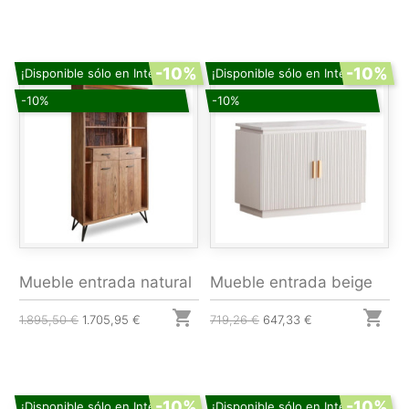
-10%
-10%
¡Disponible sólo en Internet!
¡Disponible sólo en Internet!
-10%
-10%
Mueble entrada natural
Mueble entrada beige


1.895,50 €
1.705,95 €
719,26 €
647,33 €
-10%
-10%
¡Disponible sólo en Internet!
¡Disponible sólo en Internet!