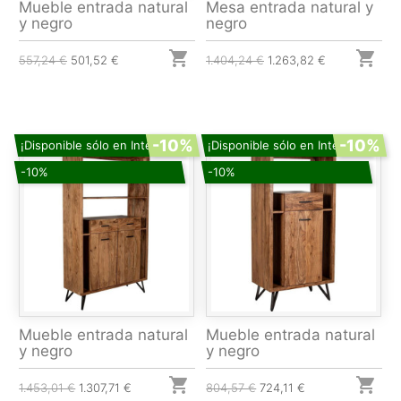
Mueble entrada natural
Mesa entrada natural y
y negro
negro


557,24 €
501,52 €
1.404,24 €
1.263,82 €
-10%
-10%
¡Disponible sólo en Internet!
¡Disponible sólo en Internet!
-10%
-10%
Mueble entrada natural
Mueble entrada natural
y negro
y negro


1.453,01 €
1.307,71 €
804,57 €
724,11 €