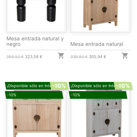
Mesa entrada natural y
negro
Mesa entrada natural


359,53 €
323,58 €
339,93 €
305,94 €
-10%
-10%
¡Disponible sólo en Internet!
¡Disponible sólo en Internet!
-10%
-10%