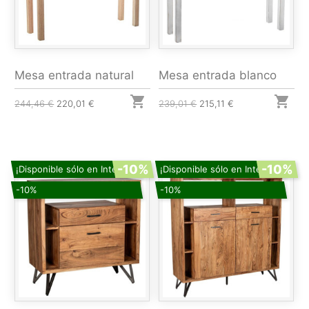
Mesa entrada natural
Mesa entrada blanco


244,46 €
220,01 €
239,01 €
215,11 €
-10%
-10%
¡Disponible sólo en Internet!
¡Disponible sólo en Internet!
-10%
-10%