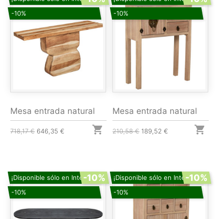
-10%
-10%
Mesa entrada natural
Mesa entrada natural


718,17 €
646,35 €
210,58 €
189,52 €
-10%
-10%
¡Disponible sólo en Internet!
¡Disponible sólo en Internet!
-10%
-10%