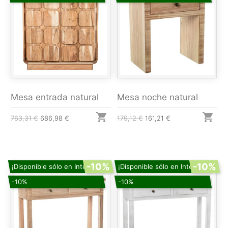
Mesa entrada natural
Mesa noche natural


763,31 €
686,98 €
179,12 €
161,21 €
-10%
-10%
¡Disponible sólo en Internet!
¡Disponible sólo en Internet!
-10%
-10%