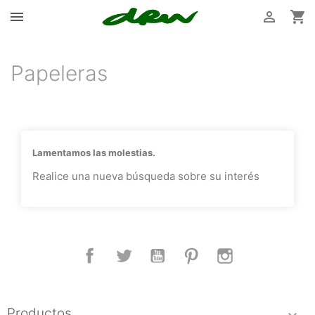



Papeleras
Lamentamos las molestias.
Realice una nueva búsqueda sobre su interés
Facebook
Twitter
YouTube
Pinterest
Instagram
Productos