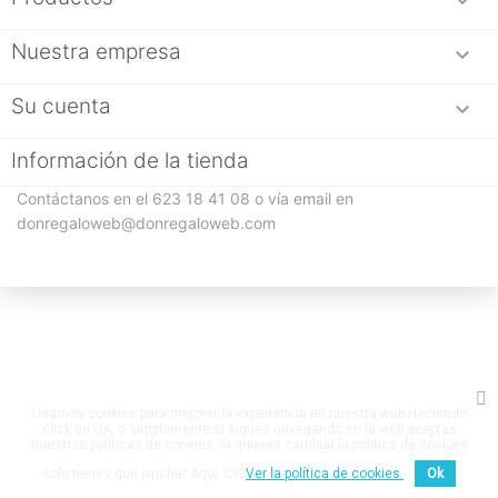

Nuestra empresa

Su cuenta

Información de la tienda
Contáctanos en el 623 18 41 08 o vía email en
donregaloweb@donregaloweb.com
Usamos cookies para mejorar la experiencia en nuestra web.Haciendo
click en OK, o simplemente si sigues navegando en la web aceptas
nuestras politicas de cookies. Si quieres cambiar la politica de cookies
solo tienes que pinchar Aquí. OK
Ver la política de cookies.
Ok