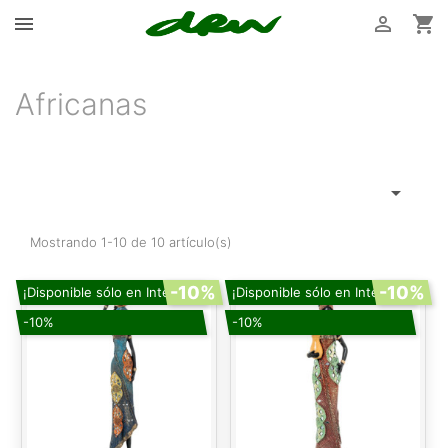



Africanas

Mostrando 1-10 de 10 artículo(s)
-10%
-10%
¡Disponible sólo en Internet!
¡Disponible sólo en Internet!
-10%
-10%