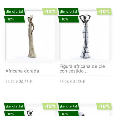
-10%
-10%
¡En oferta!
¡En oferta!
-10%
-10%
Figura africana de pie
Africana dorada
con vestido...
33,62 €
30,26 €
35,28 €
31,75 €
-10%
-10%
¡En oferta!
¡En oferta!
-10%
-10%