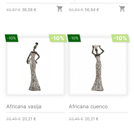


42,87 €
38,58 €
62,93 €
56,64 €
-10%
-10%
-10%
-10%
Africana vasija
Africana cuenco
22,45 €
20,21 €
22,45 €
20,21 €