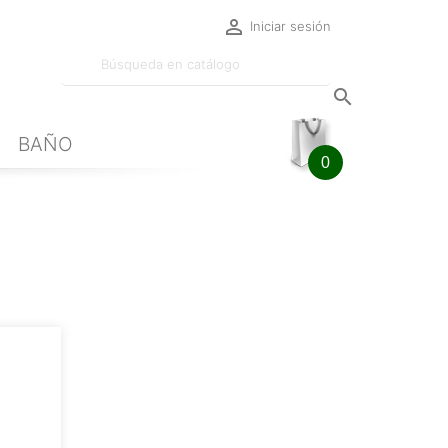

Iniciar sesión

BAÑO
0