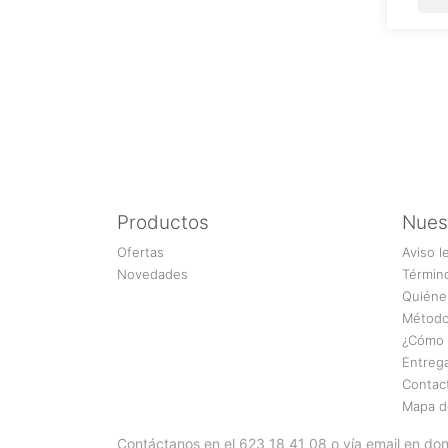
Productos
Nues
Ofertas
Aviso l
Novedades
Términ
Quiéne
Método
¿Cómo 
Entreg
Contac
Mapa de
Contáctanos en el 623 18 41 08 o vía email en