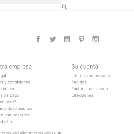

Facebook
Twitter
YouTube
Pinterest
Instagram
tra empresa
Su cuenta
egal
Información personal
os y condiciones
Pedidos
s somos
Facturas por abono
s de pago
Direcciones
compro?
as y devoluciones
te con nosotros
l sitio
 donregaloweb@donregaloweb.com