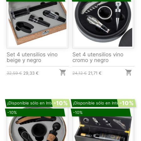
Set 4 utensilios vino
Set 4 utensilios vino
beige y negro
cromo y negro


32,59 €
29,33 €
24,12 €
21,71 €
-10%
-10%
¡Disponible sólo en Internet!
¡Disponible sólo en Internet!
-10%
-10%