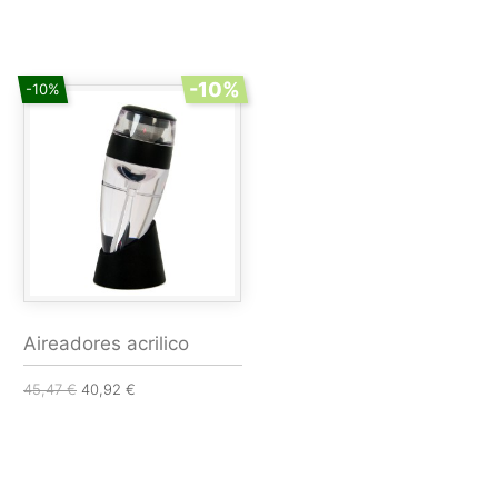
-10%
-10%
Aireadores acrilico
45,47 €
40,92 €