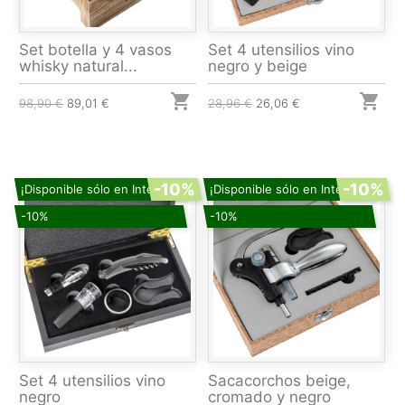
Set botella y 4 vasos
Set 4 utensilios vino
whisky natural...
negro y beige


98,90 €
89,01 €
28,96 €
26,06 €
-10%
-10%
¡Disponible sólo en Internet!
¡Disponible sólo en Internet!
-10%
-10%
Set 4 utensilios vino
Sacacorchos beige,
negro
cromado y negro