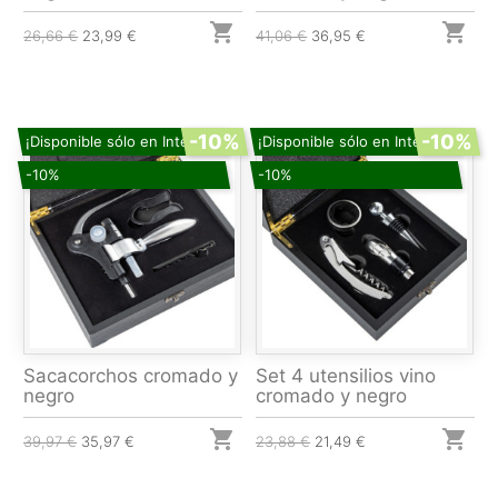


26,66 €
23,99 €
41,06 €
36,95 €
-10%
-10%
¡Disponible sólo en Internet!
¡Disponible sólo en Internet!
-10%
-10%
Sacacorchos cromado y
Set 4 utensilios vino
negro
cromado y negro


39,97 €
35,97 €
23,88 €
21,49 €