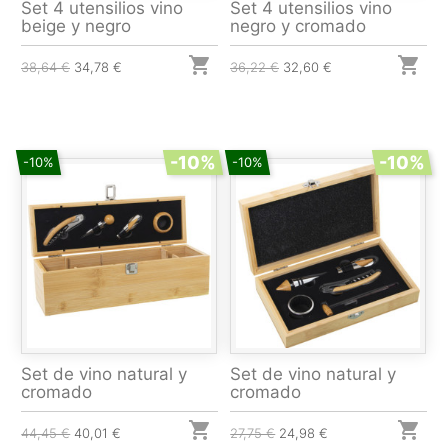
Set 4 utensilios vino
Set 4 utensilios vino
beige y negro
negro y cromado


38,64 €
34,78 €
36,22 €
32,60 €
-10%
-10%
-10%
-10%
Set de vino natural y
Set de vino natural y
cromado
cromado


44,45 €
40,01 €
27,75 €
24,98 €