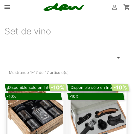



Set de vino

Mostrando 1-17 de 17 artículo(s)
-10%
-10%
¡Disponible sólo en Internet!
¡Disponible sólo en Internet!
-10%
-10%