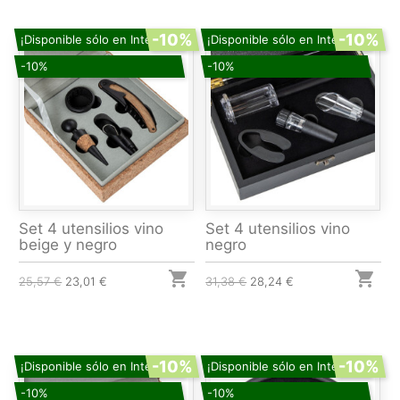
-10%
-10%
¡Disponible sólo en Internet!
¡Disponible sólo en Internet!
-10%
-10%
Set 4 utensilios vino
Set 4 utensilios vino
beige y negro
negro


25,57 €
23,01 €
31,38 €
28,24 €
-10%
-10%
¡Disponible sólo en Internet!
¡Disponible sólo en Internet!
-10%
-10%