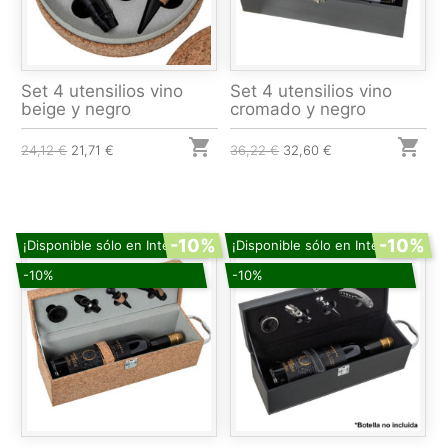
Set 4 utensilios vino
Set 4 utensilios vino
beige y negro
cromado y negro


24,12 €
21,71 €
36,22 €
32,60 €
-10%
-10%
¡Disponible sólo en Internet!
¡Disponible sólo en Internet!
-10%
-10%