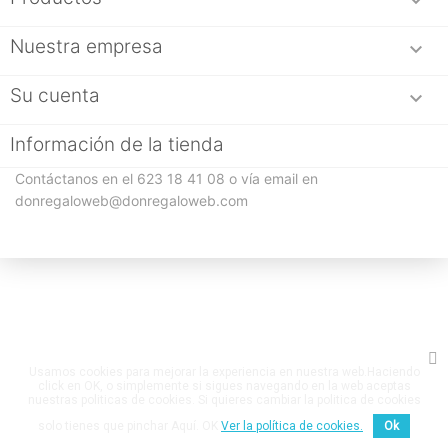

Nuestra empresa

Su cuenta

Información de la tienda
Contáctanos en el 623 18 41 08 o vía email en
donregaloweb@donregaloweb.com
Usamos cookies para mejorar la experiencia en nuestra web.Haciendo
click en OK, o simplemente si sigues navegando en la web aceptas
nuestras politicas de cookies. Si quieres cambiar la politica de cookies
solo tienes que pinchar Aquí. OK
Ver la política de cookies.
Ok