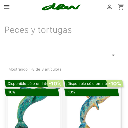



Peces y tortugas

Mostrando 1-8 de 8 artículo(s)
-10%
-10%
¡Disponible sólo en Internet!
¡Disponible sólo en Internet!
-10%
-10%