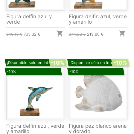
Figura delfin azul y
Figura delfin azul, verde
verde
y amarillo


848,13 €
763,32 €
244,22 €
219,80 €
-10%
-10%
¡Disponible sólo en Internet!
¡Disponible sólo en Internet!
-10%
-10%
Figura delfin azul, verde
Figura pez blanco arena
y amarillo
y dorado