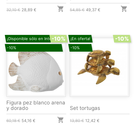


32,10 €
28,89 €
54,85 €
49,37 €
-10%
-10%
¡Disponible sólo en Internet!
¡En oferta!
-10%
-10%
Figura pez blanco arena
y dorado
Set tortugas

60,18 €
54,16 €
13,80 €
12,42 €