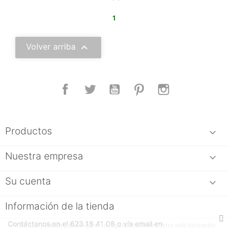
1

Volver arriba
Facebook
Twitter
YouTube
Pinterest
Instagram
Productos

Nuestra empresa

Su cuenta

Información de la tienda
Contáctanos en el 623 18 41 08 o vía email en
Usamos cookies para mejorar la experiencia en nuestra web.Haciendo