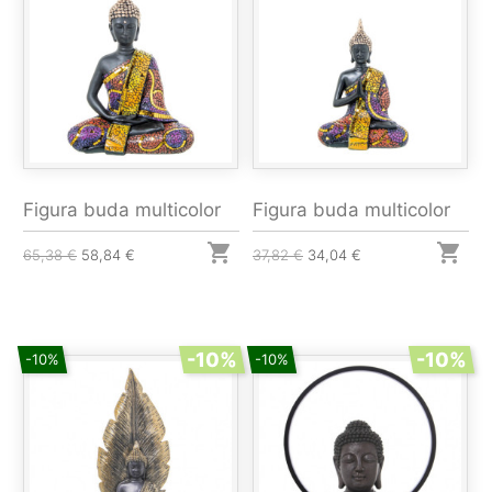
Figura buda multicolor
Figura buda multicolor


65,38 €
58,84 €
37,82 €
34,04 €
-10%
-10%
-10%
-10%