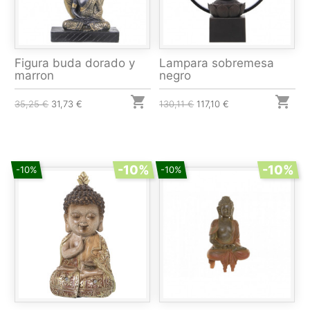
Figura buda dorado y
Lampara sobremesa
marron
negro


35,25 €
31,73 €
130,11 €
117,10 €
-10%
-10%
-10%
-10%