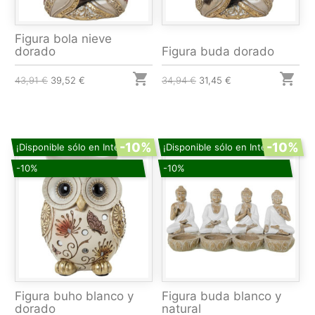
Figura bola nieve
dorado
Figura buda dorado


43,91 €
39,52 €
34,94 €
31,45 €
-10%
-10%
¡Disponible sólo en Internet!
¡Disponible sólo en Internet!
-10%
-10%
Figura buho blanco y
Figura buda blanco y
dorado
natural