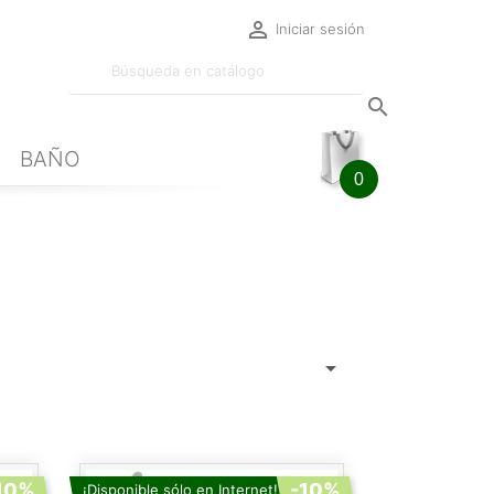

Iniciar sesión

BAÑO
0

10%
-10%
¡Disponible sólo en Internet!