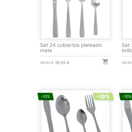
Set 24 cubiertos plateado
Set 
mate
brill

39,61 €
35,65 €
39,61
-10%
-10%
-10%