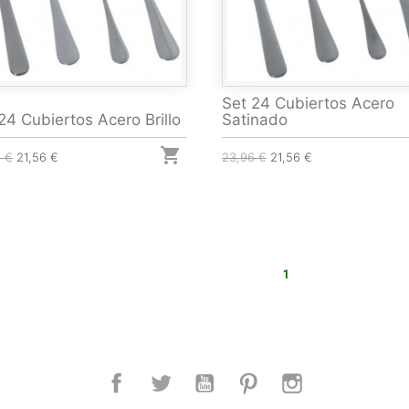
Set 24 Cubiertos Acero
24 Cubiertos Acero Brillo
Satinado

6 €
21,56 €
23,96 €
21,56 €
1
Facebook
Twitter
YouTube
Pinterest
Instagram