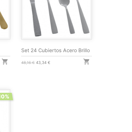
Set 24 Cubiertos Acero Brillo


48,16 €
43,34 €
10%