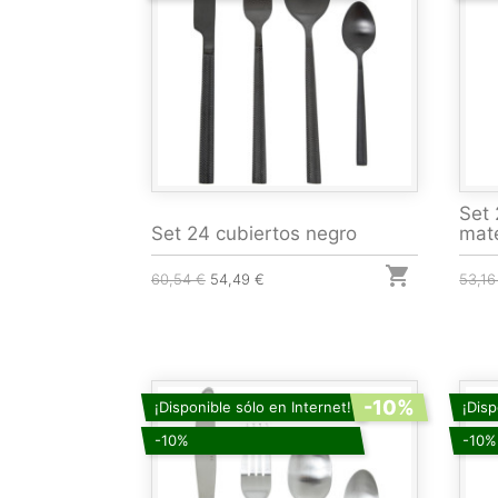
Set 
Set 24 cubiertos negro
mat

60,54 €
54,49 €
53,16
-10%
¡Disponible sólo en Internet!
¡Disp
-10%
-10%