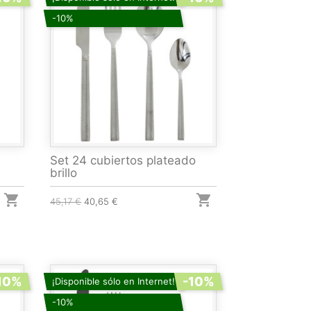
-10%
Set 24 cubiertos plateado
brillo


45,17 €
40,65 €
10%
-10%
¡Disponible sólo en Internet!
-10%