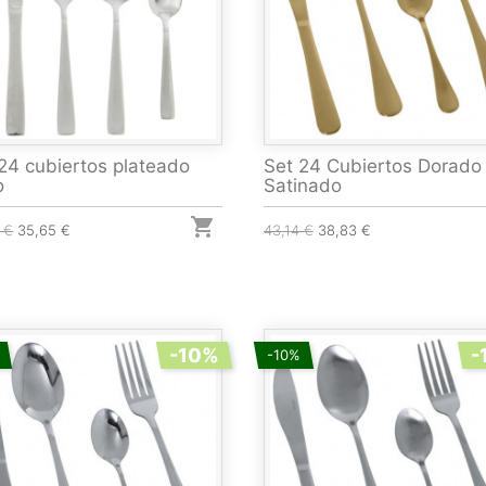
24 cubiertos plateado
Set 24 Cubiertos Dorado
o
Satinado

 €
35,65 €
43,14 €
38,83 €
-10%
-
-10%