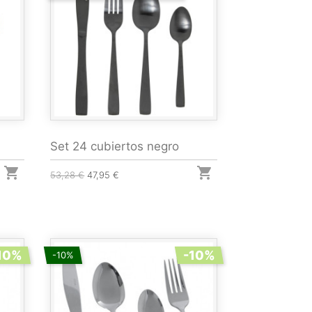
Set 24 cubiertos negro


53,28 €
47,95 €
10%
-10%
-10%