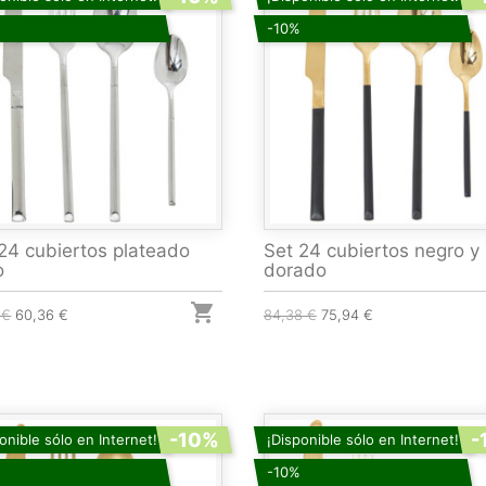
-10%
24 cubiertos plateado
Set 24 cubiertos negro y
o
dorado

 €
60,36 €
84,38 €
75,94 €
-10%
-
onible sólo en Internet!
¡Disponible sólo en Internet!
-10%