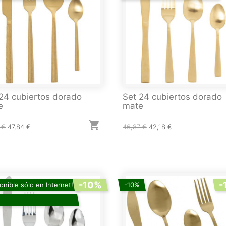
24 cubiertos dorado
Set 24 cubiertos dorado
e
mate

 €
47,84 €
46,87 €
42,18 €
-10%
-
onible sólo en Internet!
-10%