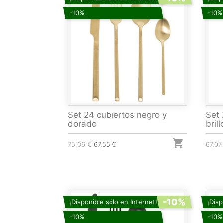
-10%
-10%
Set 24 cubiertos negro y
Set 
dorado
brill

75,06 €
67,55 €
67,07
-10%
¡Disponible sólo en Internet!
¡Disp
-10%
-10%