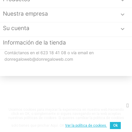

Nuestra empresa

Su cuenta

Información de la tienda
Contáctanos en el 623 18 41 08 o vía email en
donregaloweb@donregaloweb.com
Usamos cookies para mejorar la experiencia en nuestra web.Haciendo
click en OK, o simplemente si sigues navegando en la web aceptas
nuestras politicas de cookies. Si quieres cambiar la politica de cookies
solo tienes que pinchar Aquí. OK
Ver la política de cookies.
Ok