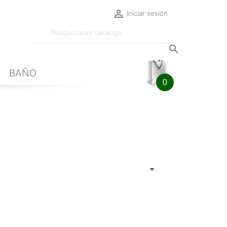

Iniciar sesión

BAÑO
0
