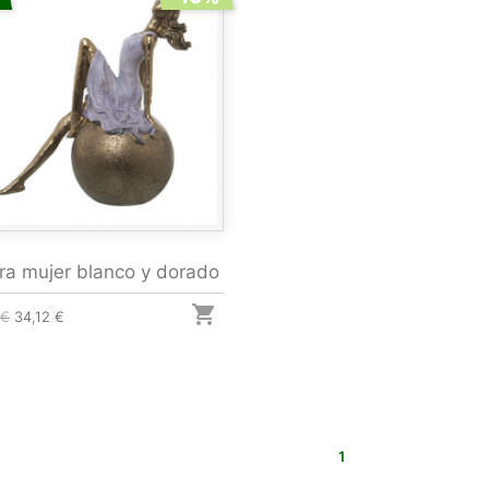
ra mujer blanco y dorado

 €
34,12 €
1