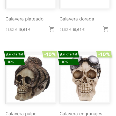
Calavera plateado
Calavera dorada


21,82 €
19,64 €
21,82 €
19,64 €
-10%
-10%
¡En oferta!
¡En oferta!
-10%
-10%
Calavera pulpo
Calavera engranajes