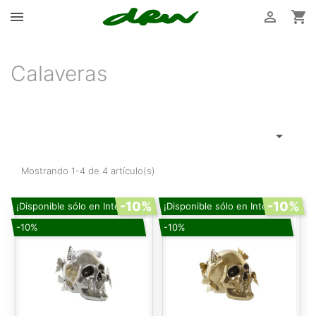



Calaveras

Mostrando 1-4 de 4 artículo(s)
-10%
-10%
¡Disponible sólo en Internet!
¡Disponible sólo en Internet!
-10%
-10%