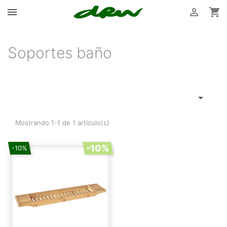



Soportes baño

Mostrando 1-1 de 1 artículo(s)
-10%
-10%