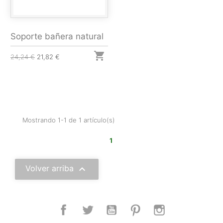
Soporte bañera natural

24,24 €
21,82 €
Mostrando 1-1 de 1 artículo(s)
1

Volver arriba
Facebook
Twitter
YouTube
Pinterest
Instagram