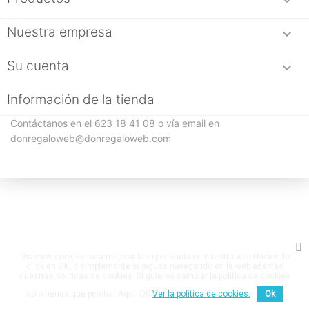

Nuestra empresa

Su cuenta

Información de la tienda
Contáctanos en el 623 18 41 08 o vía email en
donregaloweb@donregaloweb.com
Usamos cookies para mejorar la experiencia en nuestra web.Haciendo
click en OK, o simplemente si sigues navegando en la web aceptas
nuestras politicas de cookies. Si quieres cambiar la politica de cookies
solo tienes que pinchar Aquí. OK
Ver la política de cookies.
Ok