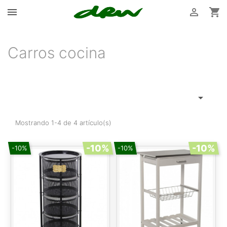



Carros cocina

Mostrando 1-4 de 4 artículo(s)
-10%
-10%
-10%
-10%