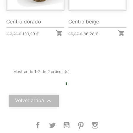
Centro dorado
Centro beige


112,21 €
100,99 €
95,87 €
86,28 €
Mostrando 1-2 de 2 artículo(s)
1

Volver arriba
Facebook
Twitter
YouTube
Pinterest
Instagram