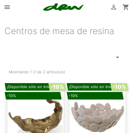



Centros de mesa de resina

Mostrando 1-2 de 2 artículo(s)
-10%
-10%
¡Disponible sólo en Internet!
¡Disponible sólo en Internet!
-10%
-10%