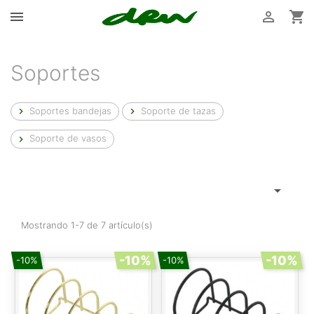



Soportes
Soportes bandejas
Soporte de tazas


Soporte de vasos


Mostrando 1-7 de 7 artículo(s)
-10%
-10%
-10%
-10%