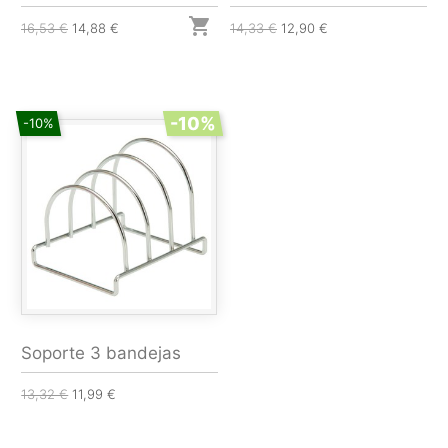

16,53 €
14,88 €
14,33 €
12,90 €
-10%
-10%
Soporte 3 bandejas
13,32 €
11,99 €