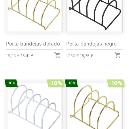
Porta bandejas dorado
Porta bandejas negro


18,23 €
16,41 €
17,50 €
15,75 €
-10%
-10%
-10%
-10%