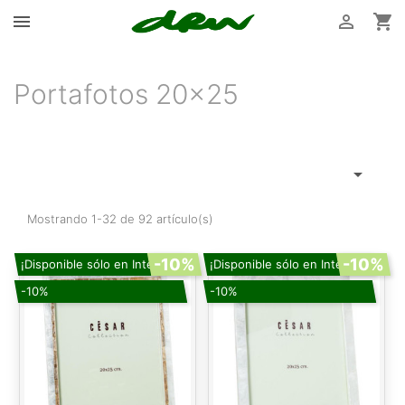



Portafotos 20x25

Mostrando 1-32 de 92 artículo(s)
-10%
-10%
¡Disponible sólo en Internet!
¡Disponible sólo en Internet!
-10%
-10%