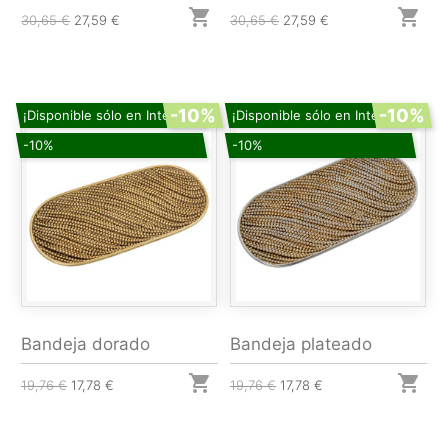


30,65 €
27,59 €
30,65 €
27,59 €
-10%
-10%
¡Disponible sólo en Internet!
¡Disponible sólo en Internet!
-10%
-10%
Bandeja dorado
Bandeja plateado


19,76 €
17,78 €
19,76 €
17,78 €