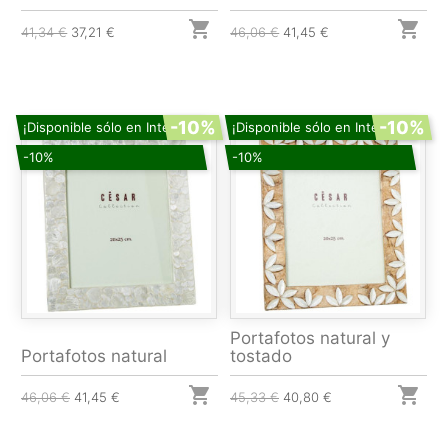


41,34 €
37,21 €
46,06 €
41,45 €
-10%
-10%
¡Disponible sólo en Internet!
¡Disponible sólo en Internet!
-10%
-10%
Portafotos natural y
Portafotos natural
tostado


46,06 €
41,45 €
45,33 €
40,80 €