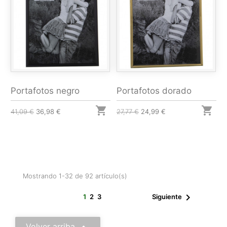
Portafotos negro
Portafotos dorado


41,09 €
36,98 €
27,77 €
24,99 €
Mostrando 1-32 de 92 artículo(s)

1
2
3
Siguiente
Volver arriba