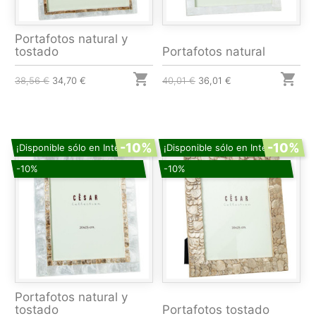
Portafotos natural y
tostado
Portafotos natural


38,56 €
34,70 €
40,01 €
36,01 €
-10%
-10%
¡Disponible sólo en Internet!
¡Disponible sólo en Internet!
-10%
-10%
Portafotos natural y
tostado
Portafotos tostado