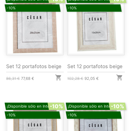
-10%
-10%
Set 12 portafotos beige
Set 12 portafotos beige


86,31 €
77,68 €
102,28 €
92,05 €
-10%
-10%
¡Disponible sólo en Internet!
¡Disponible sólo en Internet!
-10%
-10%