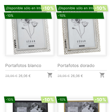
-10%
-10%
¡Disponible sólo en Internet!
¡Disponible sólo en Internet!
-10%
-10%
Portafotos blanco
Portafotos dorado


28,96 €
26,06 €
28,96 €
26,06 €
-10%
-10%
-10%
-10%