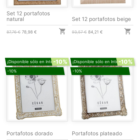
Set 12 portafotos
natural
Set 12 portafotos beige


87,76 €
78,98 €
93,57 €
84,21 €
-10%
-10%
¡Disponible sólo en Internet!
¡Disponible sólo en Internet!
-10%
-10%
Portafotos dorado
Portafotos plateado