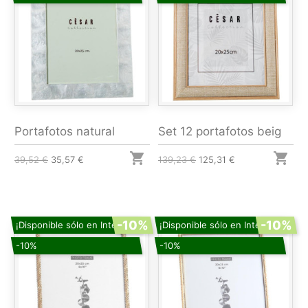
Portafotos natural
Set 12 portafotos beig


39,52 €
35,57 €
139,23 €
125,31 €
-10%
-10%
¡Disponible sólo en Internet!
¡Disponible sólo en Internet!
-10%
-10%