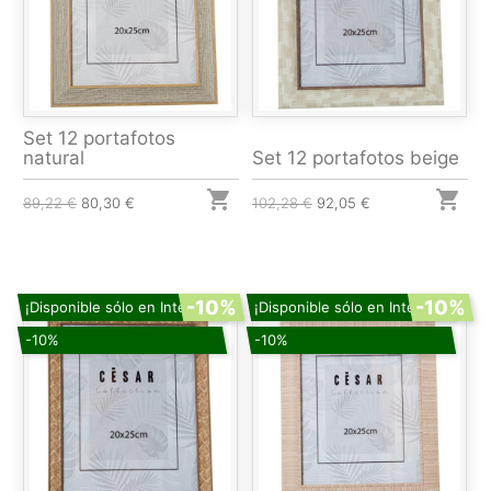
Set 12 portafotos
natural
Set 12 portafotos beige


89,22 €
80,30 €
102,28 €
92,05 €
-10%
-10%
¡Disponible sólo en Internet!
¡Disponible sólo en Internet!
-10%
-10%