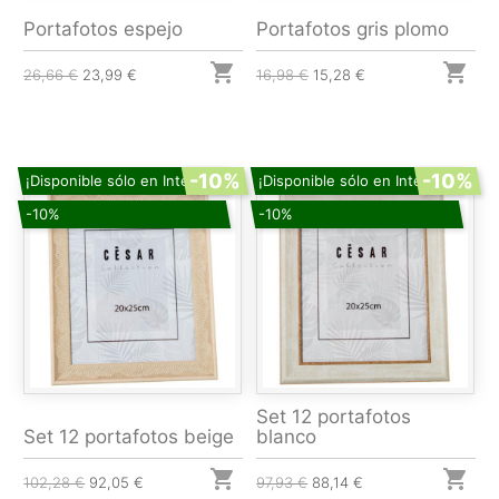
Portafotos espejo
Portafotos gris plomo


26,66 €
23,99 €
16,98 €
15,28 €
-10%
-10%
¡Disponible sólo en Internet!
¡Disponible sólo en Internet!
-10%
-10%
Set 12 portafotos
Set 12 portafotos beige
blanco


102,28 €
92,05 €
97,93 €
88,14 €