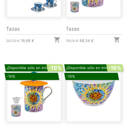
Tazas
Tazas


20,73 €
18,66 €
76,15 €
68,54 €
-10%
-10%
¡Disponible sólo en Internet!
¡Disponible sólo en Internet!
-10%
-10%