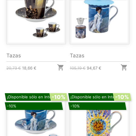
Tazas
Tazas


20,73 €
18,66 €
105,19 €
94,67 €
-10%
-10%
¡Disponible sólo en Internet!
¡Disponible sólo en Internet!
-10%
-10%