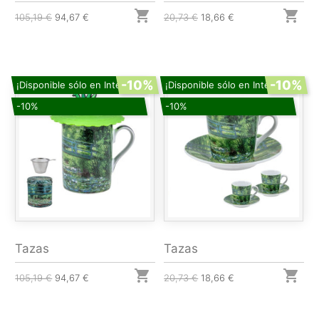


105,19 €
94,67 €
20,73 €
18,66 €
-10%
-10%
¡Disponible sólo en Internet!
¡Disponible sólo en Internet!
-10%
-10%
Tazas
Tazas


105,19 €
94,67 €
20,73 €
18,66 €