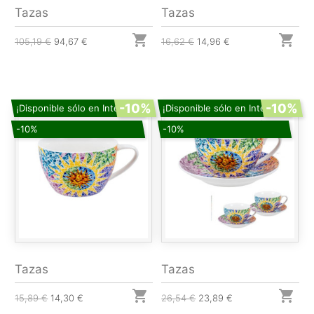
Tazas
Tazas


105,19 €
94,67 €
16,62 €
14,96 €
-10%
-10%
¡Disponible sólo en Internet!
¡Disponible sólo en Internet!
-10%
-10%
Tazas
Tazas


15,89 €
14,30 €
26,54 €
23,89 €