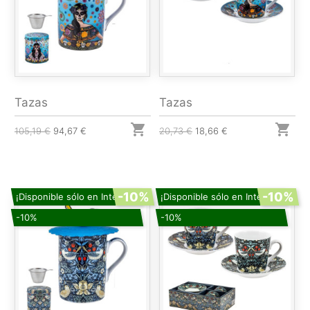
Tazas
Tazas


105,19 €
94,67 €
20,73 €
18,66 €
-10%
-10%
¡Disponible sólo en Internet!
¡Disponible sólo en Internet!
-10%
-10%