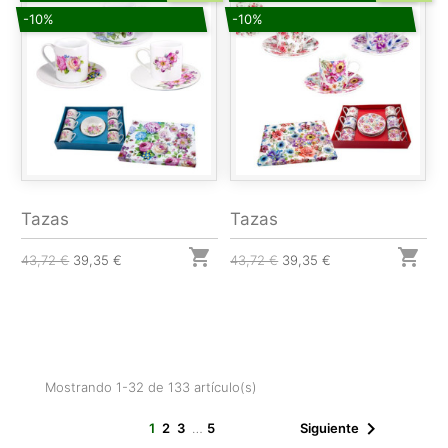
-10%
-10%
Tazas
Tazas


43,72 €
39,35 €
43,72 €
39,35 €
Mostrando 1-32 de 133 artículo(s)

1
2
3
…
5
Siguiente