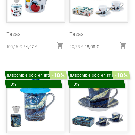
Tazas
Tazas


105,19 €
94,67 €
20,73 €
18,66 €
-10%
-10%
¡Disponible sólo en Internet!
¡Disponible sólo en Internet!
-10%
-10%