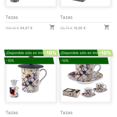
Tazas
Tazas


105,19 €
94,67 €
20,73 €
18,66 €
-10%
-10%
¡Disponible sólo en Internet!
¡Disponible sólo en Internet!
-10%
-10%
Tazas
Tazas