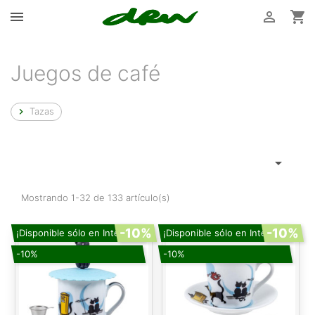



Juegos de café
Tazas


Mostrando 1-32 de 133 artículo(s)
-10%
-10%
¡Disponible sólo en Internet!
¡Disponible sólo en Internet!
-10%
-10%