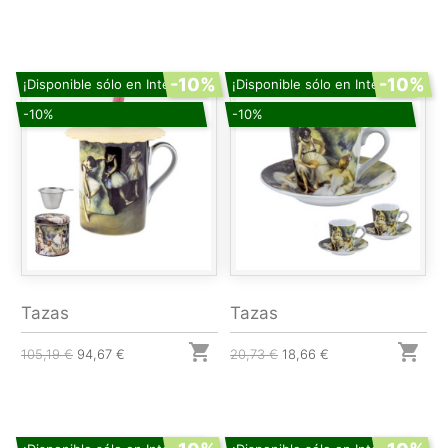
-10%
-10%
¡Disponible sólo en Internet!
¡Disponible sólo en Internet!
-10%
-10%
Tazas
Tazas


105,19 €
94,67 €
20,73 €
18,66 €