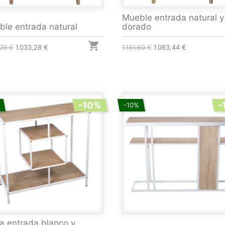
Mueble entrada natural y
le entrada natural
dorado

,09 €
1.033,28 €
1.181,60 €
1.063,44 €
-10%
-
-10%
a entrada blanco y