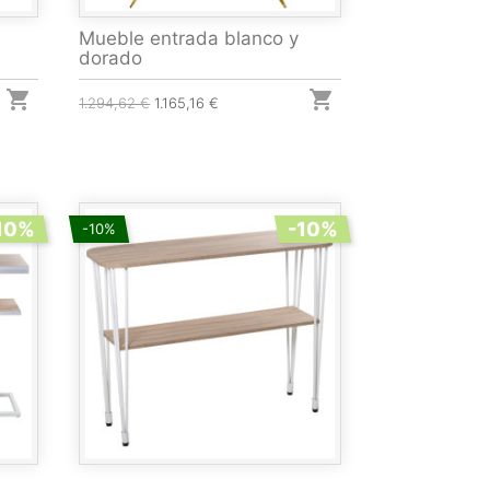
Mueble entrada blanco y
dorado


1.294,62 €
1.165,16 €
10%
-10%
-10%