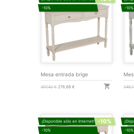
-10%
-10%
Mesa entrada brige
Mesa

307,42 €
276,68 €
248,1
-10%
¡Disponible sólo en Internet!
¡Disp
-10%
-10%