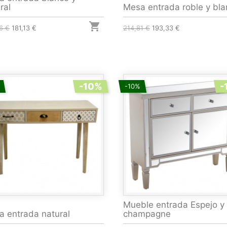
ral
Mesa entrada roble y bl

6 €
181,13 €
214,81 €
193,33 €
-10%
-
-10%
Mueble entrada Espejo y
 entrada natural
champagne