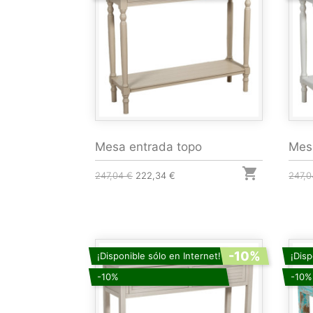
Mesa entrada topo
Mesa

247,04 €
222,34 €
247,0
-10%
¡Disponible sólo en Internet!
¡Disp
-10%
-10%