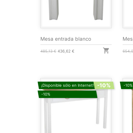
Mesa entrada blanco
Mes

485,13 €
436,62 €
654,
-10%
¡Disponible sólo en Internet!
-10%
-10%