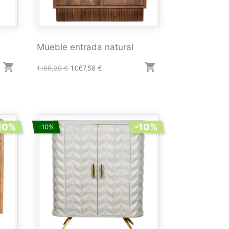
Mueble entrada natural


1.186,20 €
1.067,58 €
10%
-10%
-10%