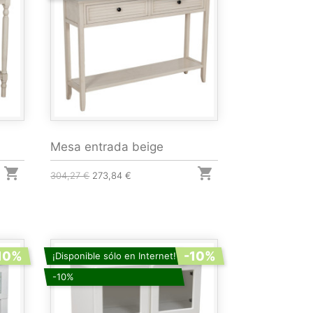
Mesa entrada beige


304,27 €
273,84 €
10%
-10%
¡Disponible sólo en Internet!
-10%