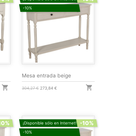
-10%
Mesa entrada beige


304,27 €
273,84 €
10%
-10%
¡Disponible sólo en Internet!
-10%