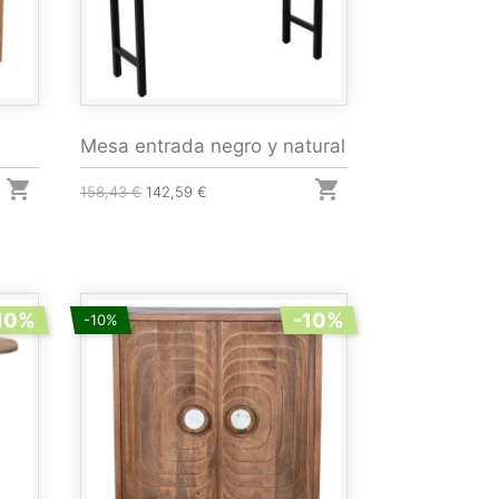
Mesa entrada negro y natural


158,43 €
142,59 €
10%
-10%
-10%