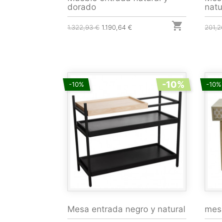
dorado
natu

1.322,93 €
1.190,64 €
201,2
-10%
-10%
-10%
Mesa entrada negro y natural
mesa