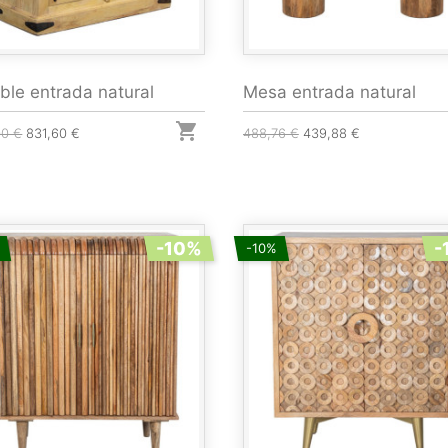
le entrada natural
Mesa entrada natural

00 €
831,60 €
488,76 €
439,88 €
-10%
-
-10%