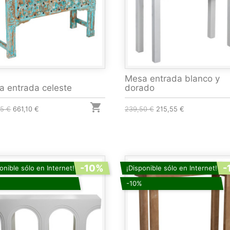
Mesa entrada blanco y
a entrada celeste
dorado

55 €
661,10 €
239,50 €
215,55 €
-10%
-
onible sólo en Internet!
¡Disponible sólo en Internet!
-10%