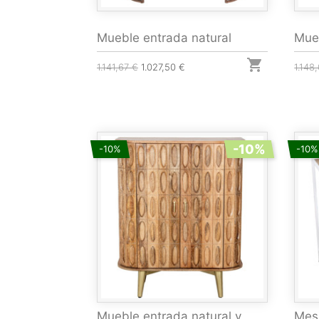
Mueble entrada natural
Mueb

1.141,67 €
1.027,50 €
1.148
-10%
-10%
-10%
Mueble entrada natural y
Mes