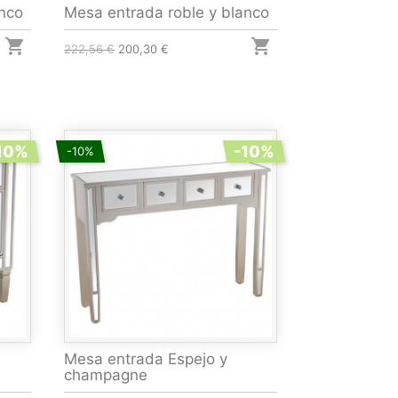
anco
Mesa entrada roble y blanco


222,56 €
200,30 €
10%
-10%
-10%
Mesa entrada Espejo y
champagne