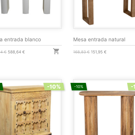
a entrada blanco
Mesa entrada natural

04 €
588,64 €
168,83 €
151,95 €
-10%
-
-10%