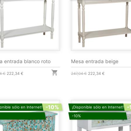
 entrada blanco roto
Mesa entrada beige

4 €
222,34 €
247,04 €
222,34 €
-10%
-
onible sólo en Internet!
¡Disponible sólo en Internet!
-10%