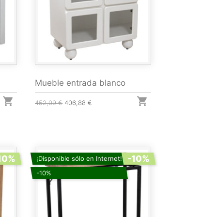
Mueble entrada blanco


452,09 €
406,88 €
10%
-10%
¡Disponible sólo en Internet!
-10%