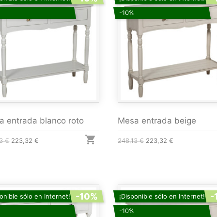
-10%
 entrada blanco roto
Mesa entrada beige

3 €
223,32 €
248,13 €
223,32 €
-10%
-
onible sólo en Internet!
¡Disponible sólo en Internet!
-10%