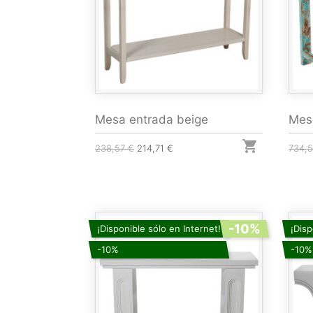
Mesa entrada beige
Mes

238,57 €
214,71 €
734,
-10%
¡Disponible sólo en Internet!
¡Disp
-10%
-10%