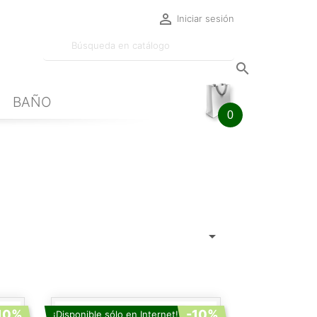

Iniciar sesión

BAÑO
0

10%
-10%
¡Disponible sólo en Internet!