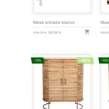
Mesa entrada blanco
Mueb

204,29 €
183,86 €
924,
-10%
-10%
-10%