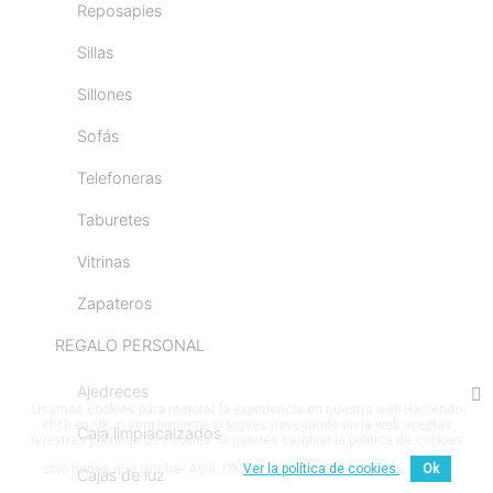
Reposapies
Sillas
Sillones
Sofás
Telefoneras
Taburetes
Vitrinas
Zapateros
REGALO PERSONAL
Ajedreces
Usamos cookies para mejorar la experiencia en nuestra web.Haciendo
click en OK, o simplemente si sigues navegando en la web aceptas
Caja limpiacalzados
nuestras politicas de cookies. Si quieres cambiar la politica de cookies
solo tienes que pinchar Aquí. OK
Ver la política de cookies.
Ok
Cajas de luz