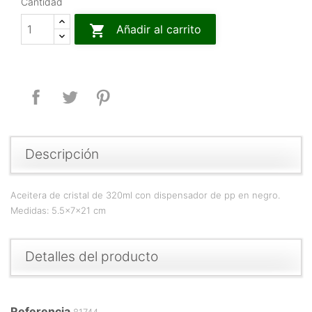
Cantidad

Añadir al carrito
Compartir
Tuitear
Pinterest
Descripción
Aceitera de cristal de 320ml con dispensador de pp en negro.
Medidas: 5.5x7x21 cm
Detalles del producto
Referencia