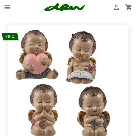



-10%