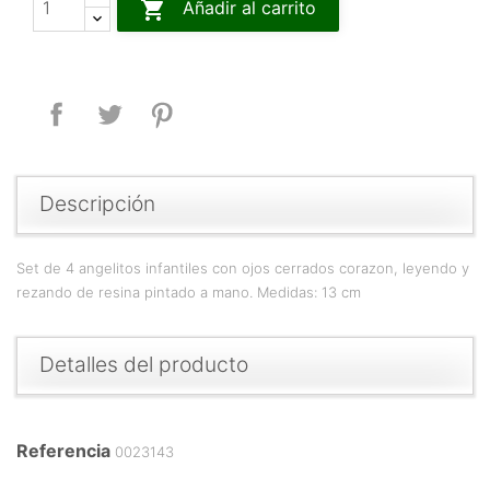

Añadir al carrito
Compartir
Tuitear
Pinterest
Descripción
Set de 4 angelitos infantiles con ojos cerrados corazon, leyendo y
rezando de resina pintado a mano. Medidas: 13 cm
Detalles del producto
Referencia
0023143