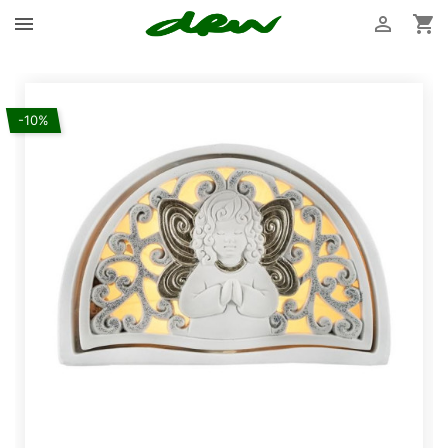



-10%