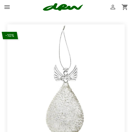



-10%