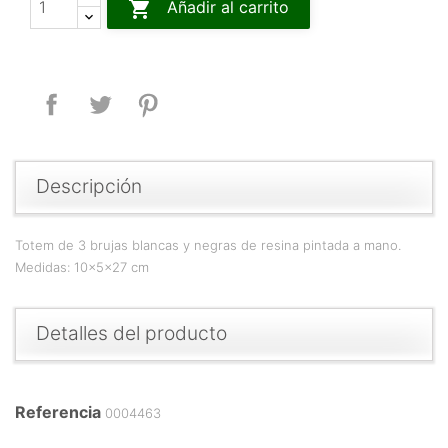

Añadir al carrito
Compartir
Tuitear
Pinterest
Descripción
Totem de 3 brujas blancas y negras de resina pintada a mano.
Medidas: 10x5x27 cm
Detalles del producto
Referencia
0004463