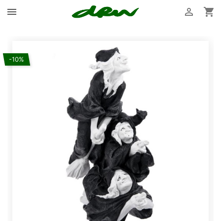



-10%