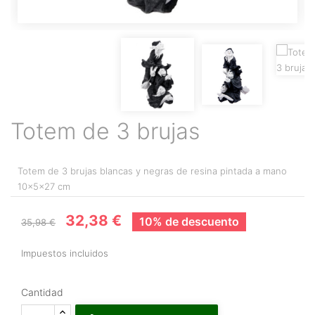
Totem de 3 brujas
Totem de 3 brujas blancas y negras de resina pintada a mano
10x5x27 cm
32,38 €
10% de descuento
35,98 €
Impuestos incluidos
Cantidad