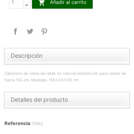

Añadir al carrito
Compartir
Tuitear
Pinterest
Descripción
Cabecero de cama de ratan en natural semicirculo para camas de
hasta 150 cm. Medidas: 155x2.5x116 cm
Detalles del producto
Referencia
75682