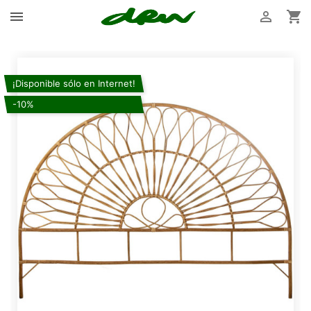



¡Disponible sólo en Internet!
-10%