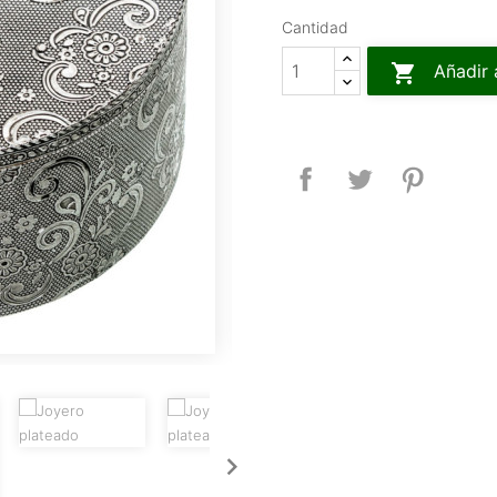
Cantidad

Añadir 
Compartir
Tuitear
Pinteres