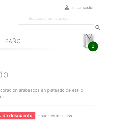

Iniciar sesión

BAÑO
0
do
coracion arabescos en plateado de estilo
cm
 de descuento
Impuestos incluidos