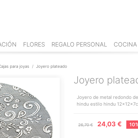
ACIÓN
FLORES
REGALO PERSONAL
COCINA
Cajas para joyas
Joyero plateado
Joyero platea
Joyero de metal redondo de
hindu estilo hindu 12x12x7
24,03 €
10%
26,70 €