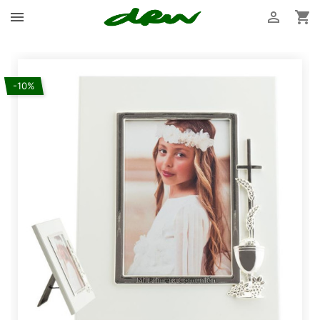



-10%