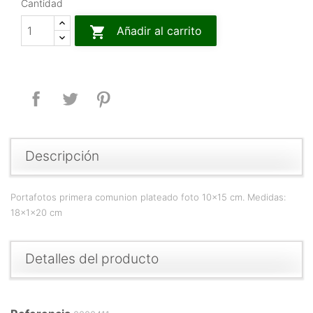
Cantidad

Añadir al carrito
Compartir
Tuitear
Pinterest
Descripción
Portafotos primera comunion plateado foto 10x15 cm. Medidas:
18x1x20 cm
Detalles del producto