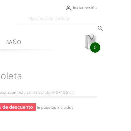

Iniciar sesión

BAÑO
0
ioleta
ecoracion esferas en violeta 9x9x16.5 cm
 de descuento
Impuestos incluidos