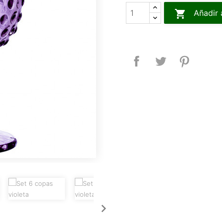

Añadir 
Compartir
Tuitear
Pinteres