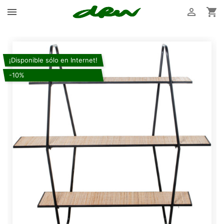



¡Disponible sólo en Internet!
-10%