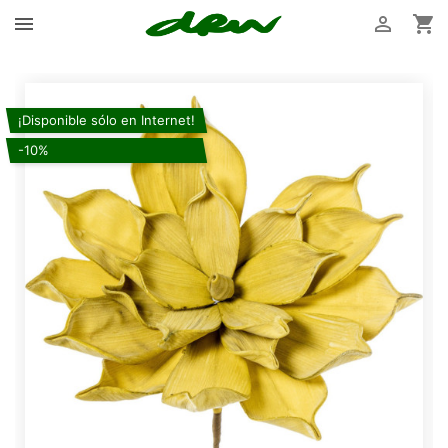



¡Disponible sólo en Internet!
-10%