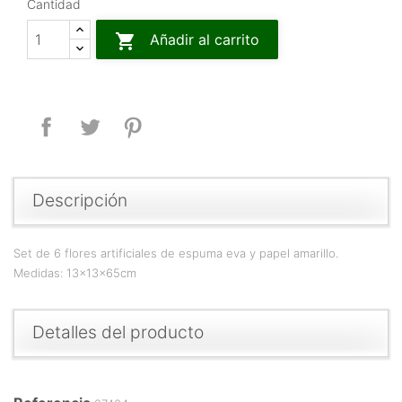
Cantidad

Añadir al carrito
Compartir
Tuitear
Pinterest
Descripción
Set de 6 flores artificiales de espuma eva y papel amarillo.
Medidas: 13x13x65cm
Detalles del producto