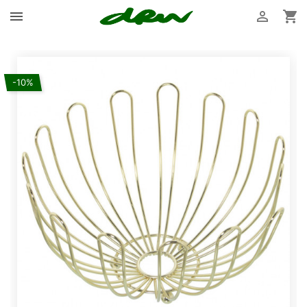



-10%