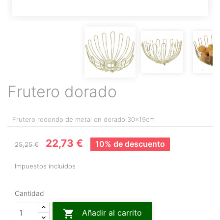
Frutero dorado
Frutero redondo de metal en dorado 30x19cm
22,73 €
10% de descuento
25,25 €
Impuestos incluidos
Cantidad

Añadir al carrito