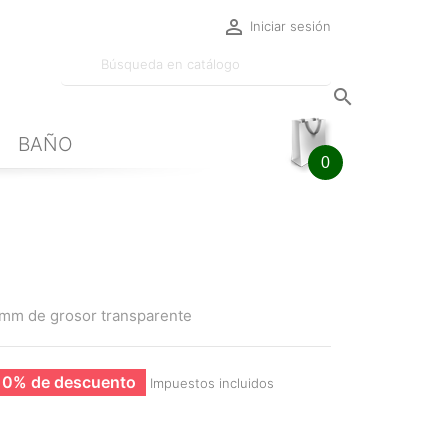

Iniciar sesión

BAÑO
0
 5mm de grosor transparente
10% de descuento
Impuestos incluidos