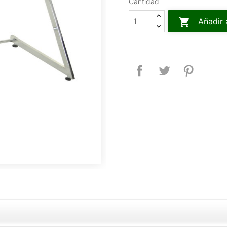
Cantidad

Añadir 
Compartir
Tuitear
Pinteres