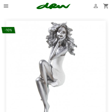



-10%