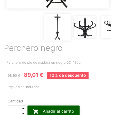
Perchero negro
Perchero de pie de madera en negro 53x186cm
89,01 €
10% de descuento
98,90 €
Impuestos incluidos
Cantidad

Añadir al carrito