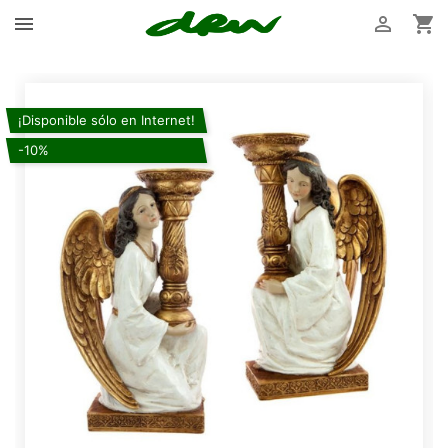



¡Disponible sólo en Internet!
-10%