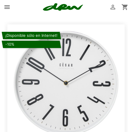



¡Disponible sólo en Internet!
-10%