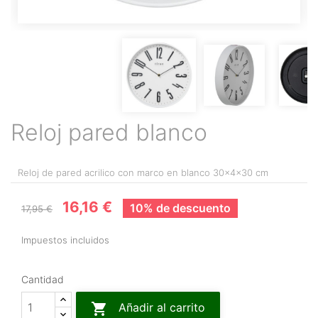
Reloj pared blanco
Reloj de pared acrilico con marco en blanco 30x4x30 cm
16,16 €
10% de descuento
17,95 €
Impuestos incluidos
Cantidad

Añadir al carrito