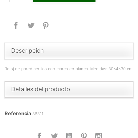
Compartir
Tuitear
Pinterest
Descripción
Reloj de pared acrilico con marco en blanco. Medidas: 30x4x30 cm
Detalles del producto
Referencia
86311
Facebook
Twitter
YouTube
Pinterest
Instagram