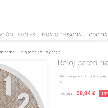
ACIÓN
FLORES
REGALO PERSONAL
COCINA
 de cocina
Reloj pared natural y negro
Reloj pared na
Reloj de pared de madera y man
cm
58,84 €
10%
65,38 €