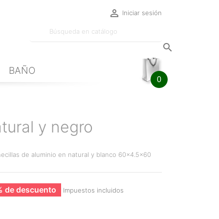

Iniciar sesión

BAÑO
0
tural y negro
ecillas de aluminio en natural y blanco 60x4.5x60
 de descuento
Impuestos incluidos