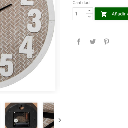
Cantidad

Añadir 
Compartir
Tuitear
Pinteres