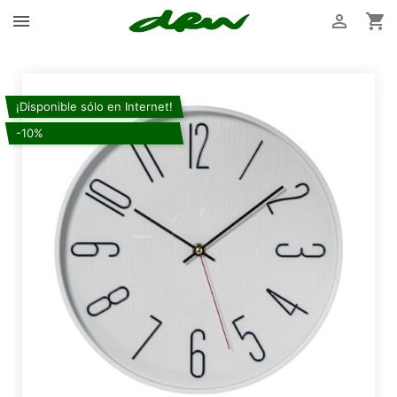



¡Disponible sólo en Internet!
-10%