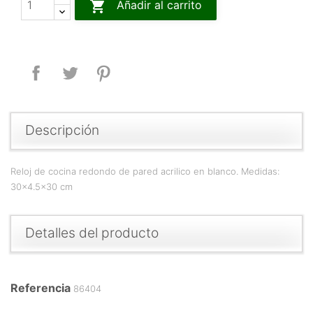

Añadir al carrito
Compartir
Tuitear
Pinterest
Descripción
Reloj de cocina redondo de pared acrilico en blanco. Medidas:
30x4.5x30 cm
Detalles del producto
Referencia
86404