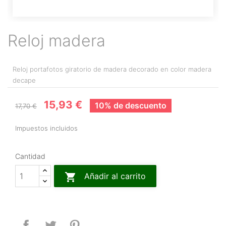
Reloj madera
Reloj portafotos giratorio de madera decorado en color madera
decape
15,93 €
10% de descuento
17,70 €
Impuestos incluidos
Cantidad

Añadir al carrito
Compartir
Tuitear
Pinterest