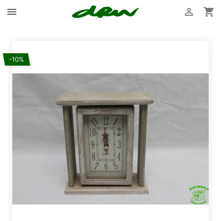



-10%